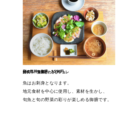
和の気持ち御膳 1,550円
鰆炙り 湯葉とわさびジュレ
魚はお刺身となります。
地元食材を中心に使用し、素材を生かし、
旬魚と旬の野菜の彩りが楽しめる御膳です。