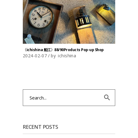
〈ichishina 船江〉88/90Products Pop-up Shop
2024-02-07
by
ichishina
Search
for:
RECENT POSTS