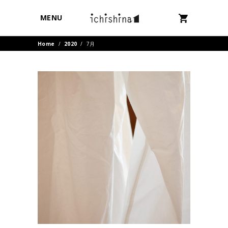
MENU
Home
/
2020
/
7月