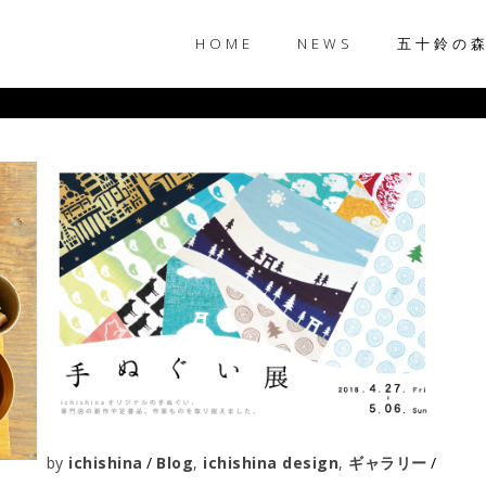
HOME
NEWS
五十鈴の
by
ichishina
Blog
,
ichishina design
,
ギャラリー