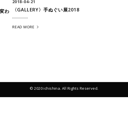
2018-04-21
〈GALLERY〉手ぬぐい展2018
変わ
READ MORE
© 2020 ichishina. All Rights Reserved.