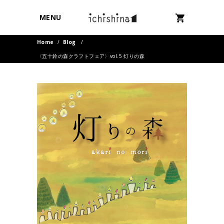
MENU
Home
/
Blog
/
〈五十鈴の森クラフトフェア〉vol.5 灯りの森