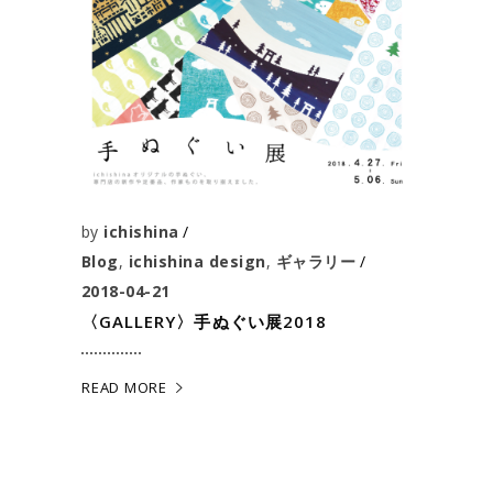
by
ichishina
Blog
,
ichishina design
,
ギャラリー
2018-04-21
〈GALLERY〉手ぬぐい展2018
READ MORE