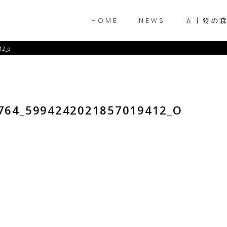
HOME
NEWS
五十鈴の
12_o
764_5994242021857019412_O