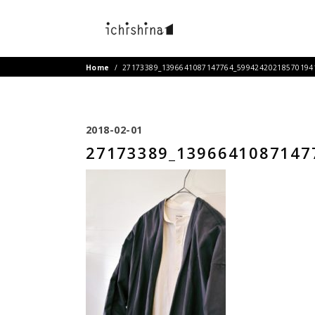
Home
/
27173389_1396641087147764_59942420218570194
2018-02-01
27173389_1396641087147