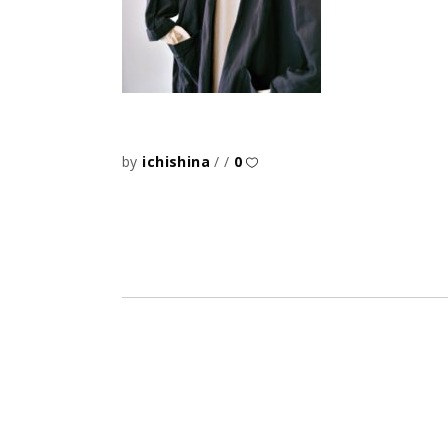
by
ichishina
0