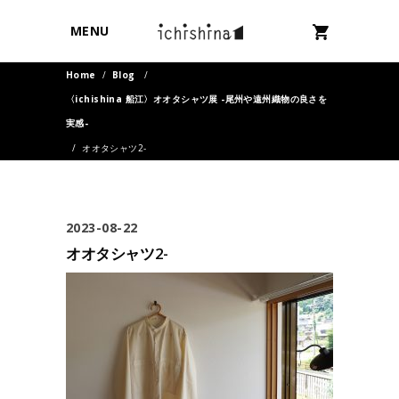
MENU
Home
/
Blog
/
〈ichishina 船江〉オオタシャツ展 -尾州や遠州織物の良さを
実感-
/
オオタシャツ2-
2023-08-22
オオタシャツ2-