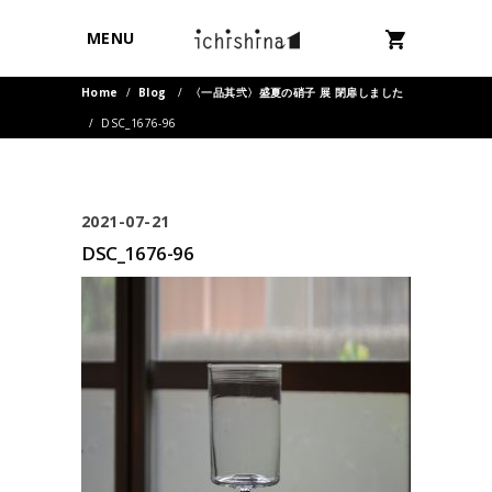
MENU
Home
/
Blog
/
〈一品其弐〉盛夏の硝子 展 閉扉しました
/
DSC_1676-96
2021-07-21
DSC_1676-96