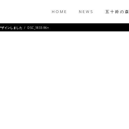
HOME
NEWS
五十鈴の
プをデザインしました
/
DSC_1833-96+