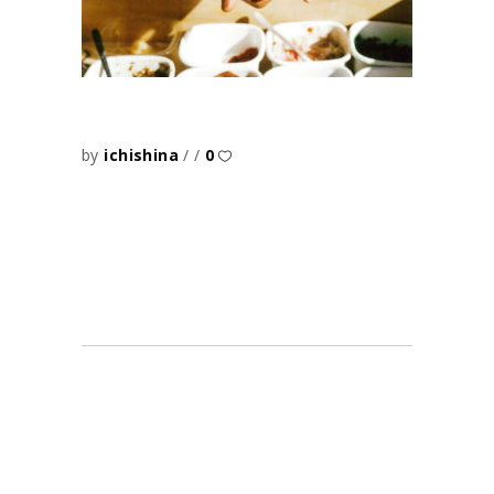
by
ichishina
0