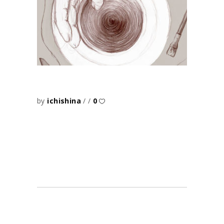
by
ichishina
0