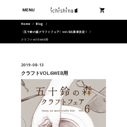
MENU
Home
/
Blog
/
〈五十鈴の森クラフトフェア〉vol.6出展者決定！
/
クラフトvol.6web用
2019-08-13
クラフトVOL.6WEB用