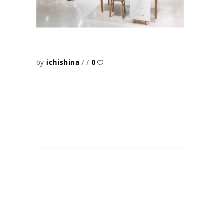
by
ichishina
0