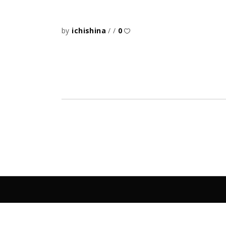
by
ichishina
0