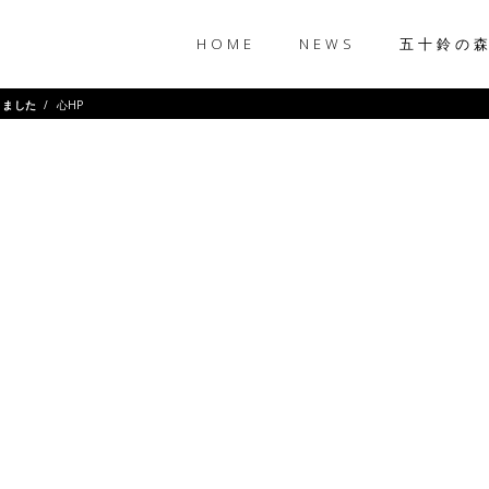
HOME
NEWS
五十鈴の
りました
/
心HP