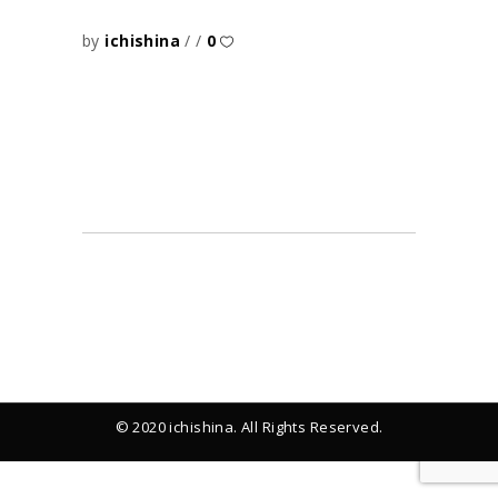
by
ichishina
0
© 2020 ichishina. All Rights Reserved.